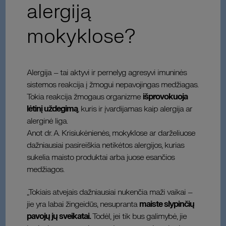
alergiją
mokyklose?
Alergija – tai aktyvi ir pernelyg agresyvi imuninės
sistemos reakcija į žmogui nepavojingas medžiagas.
Tokia reakcija žmogaus organizme
išprovokuoja
lėtinį uždegimą
, kuris ir įvardijamas kaip alergija ar
alerginė liga.
Anot dr. A. Krisiukėnienės, mokyklose ar darželiuose
dažniausiai pasireiškia netikėtos alergijos, kurias
sukelia maisto produktai arba juose esančios
medžiagos.
„Tokiais atvejais dažniausiai nukenčia maži vaikai –
jie yra labai žingeidūs, nesupranta
maiste slypinčių
pavojų jų sveikatai.
Todėl, jei tik bus galimybė, jie