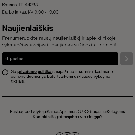
Kaunas, LT-44283
Darbo laikas: I-V 9:00 - 19:00
Naujienlaiškis
Prenumeruokite mūsų naujienlaiškį ir apie klinikoje
vykstančias akcijas ir naujienas sužinokite pirmieji!
Su
privatumo politika
susipažinau ir sutinku, kad mano
asmens duomenys būtų tvarkomi užklausos vykdymo
tikslais.
Paslaugos
Gydytojai
Kainos
Apie mus
D.U.K.
Straipsniai
Kolegoms
Kontaktai
Registracija
Kas yra alergija?