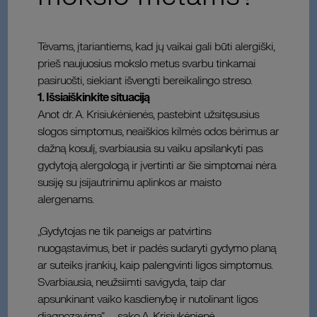
Tėvams, įtariantiems, kad jų vaikai gali būti alergiški,
prieš naujuosius mokslo metus svarbu tinkamai
pasiruošti, siekiant išvengti bereikalingo streso.
1. Išsiaiškinkite situaciją
Anot dr. A. Krisiukėnienės, pastebint užsitęsusius
slogos simptomus, neaiškios kilmės odos bėrimus ar
dažną kosulį, svarbiausia su vaiku apsilankyti pas
gydytoją alergologą ir įvertinti ar šie simptomai nėra
susiję su įsijautrinimu aplinkos ar maisto
alergenams.
„Gydytojas ne tik paneigs ar patvirtins
nuogąstavimus, bet ir padės sudaryti gydymo planą
ar suteiks įrankių, kaip palengvinti ligos simptomus.
Svarbiausia, neužsiimti savigyda, taip dar
apsunkinant vaiko kasdienybę ir nutolinant ligos
diagnozavimą“, – sako A. Krisiukėnienė.