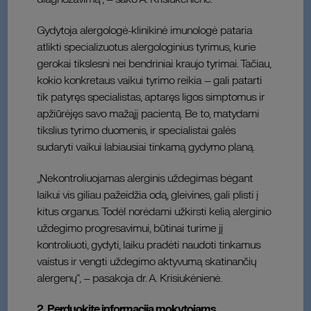
Gydytoja alergologė-klinikinė imunologė pataria
atlikti specializuotus alergologinius tyrimus, kurie
gerokai tikslesni nei bendriniai kraujo tyrimai. Tačiau,
kokio konkretaus vaikui tyrimo reikia – gali patarti
tik patyręs specialistas, aptaręs ligos simptomus ir
apžiūrėjęs savo mažąjį pacientą. Be to, matydami
tikslius tyrimo duomenis, ir specialistai galės
sudaryti vaikui labiausiai tinkamą gydymo planą.
„Nekontroliuojamas alerginis uždegimas bėgant
laikui vis giliau pažeidžia odą, gleivines, gali plisti į
kitus organus. Todėl norėdami užkirsti kelią alerginio
uždegimo progresavimui, būtinai turime jį
kontroliuoti, gydyti, laiku pradėti naudoti tinkamus
vaistus ir vengti uždegimo aktyvumą skatinančių
alergenų“, – pasakoja dr. A. Krisiukėnienė.
2. Perduokite informaciją mokytojams