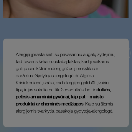
Alergiją įprasta sieti su pavasariniu augalų žydėjimu,
tad tėvams kelia nuostabą faktas, kad ji vaikams
gali pasireikšti ir rudenį, grįžus į mokyklas ir
darželius. Gydytoja-alergologė dr. Algirda
Krisiukėnienė įspėja, kad alergijos gali būti įvairių
tipų ir jas sukelia ne tik žiedadulkės, bet ir
dulkės,
pelėsis ar naminiai gyvūnai, taip pat – maisto
produktai ar cheminės medžiagos
. Kaip su šiomis
alergijomis tvarkytis, pasakoja gydytoja-alergologė.