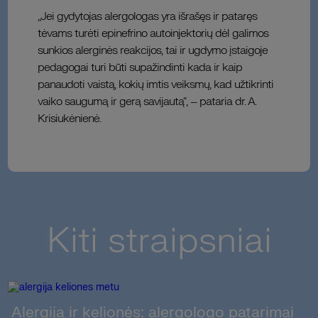
„Jei gydytojas alergologas yra išrašęs ir pataręs
tėvams turėti epinefrino autoinjektorių dėl galimos
sunkios alerginės reakcijos, tai ir ugdymo įstaigoje
pedagogai turi būti supažindinti kada ir kaip
panaudoti vaistą, kokių imtis veiksmų, kad užtikrinti
vaiko saugumą ir gerą savijautą“, – pataria dr. A.
Krisiukėnienė.
Kiti straipsniai
Alergija ir kelionės: alergologo patarimai