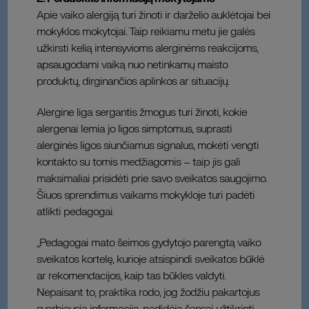
Apie vaiko alergiją turi žinoti ir darželio auklėtojai bei
mokyklos mokytojai. Taip reikiamu metu jie galės
užkirsti kelią intensyvioms alerginėms reakcijoms,
apsaugodami vaiką nuo netinkamų maisto
produktų, dirginančios aplinkos ar situacijų.
Alergine liga sergantis žmogus turi žinoti, kokie
alergenai lemia jo ligos simptomus, suprasti
alerginės ligos siunčiamus signalus, mokėti vengti
kontakto su tomis medžiagomis – taip jis gali
maksimaliai prisidėti prie savo sveikatos saugojimo.
Šiuos sprendimus vaikams mokykloje turi padėti
atlikti pedagogai.
„Pedagogai mato šeimos gydytojo parengtą vaiko
sveikatos kortelę, kurioje atsispindi sveikatos būklė
ar rekomendacijos, kaip tas būkles valdyti.
Nepaisant to, praktika rodo, jog žodžiu pakartojus