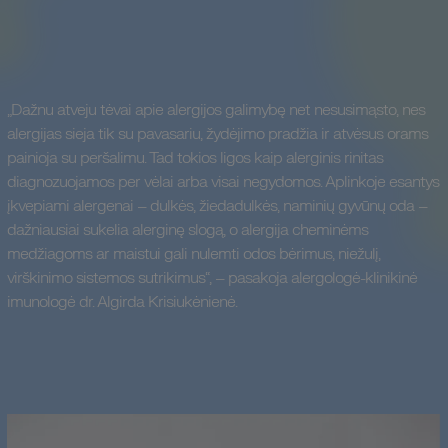
„Dažnu atveju tėvai apie alergijos galimybę net nesusimąsto, nes
alergijas sieja tik su pavasariu, žydėjimo pradžia ir atvėsus orams
painioja su peršalimu. Tad tokios ligos kaip alerginis rinitas
diagnozuojamos per vėlai arba visai negydomos. Aplinkoje esantys
įkvepiami alergenai – dulkės, žiedadulkės, naminių gyvūnų oda –
dažniausiai sukelia alerginę slogą, o alergija cheminėms
medžiagoms ar maistui gali nulemti odos bėrimus, niežulį,
virškinimo sistemos sutrikimus“, – pasakoja alergologė-klinikinė
imunologė dr. Algirda Krisiukėnienė.