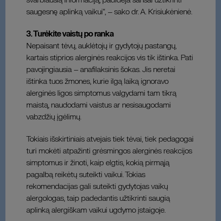
svarbiausią informaciją, padidėja šansai užtikrinti
saugesnę aplinką vaikui“, – sako dr. A. Krisiukėnienė.
3. Turėkite vaistų po ranka
Nepaisant tėvų, auklėtojų ir gydytojų pastangų,
kartais stiprios alerginės reakcijos vis tik ištinka. Pati
pavojingiausia – anafilaksinis šokas. Jis neretai
ištinka tuos žmones, kurie ilgą laiką ignoravo
alerginės ligos simptomus valgydami tam tikrą
maistą, naudodami vaistus ar nesisaugodami
vabzdžių įgėlimų.
Tokiais išskirtiniais atvejais tiek tėvai, tiek pedagogai
turi mokėti atpažinti grėsmingos alerginės reakcijos
simptomus ir žinoti, kaip elgtis, kokią pirmąją
pagalbą reikėtų suteikti vaikui. Tokias
rekomendacijas gali suteikti gydytojas vaikų
alergologas, taip padedantis užtikrinti saugią
aplinką alergiškam vaikui ugdymo įstaigoje.