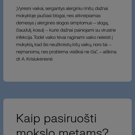
„Vyresni vaikai, sergantys alerginiu rinitu, dažnai
mokykloje jaučiasi blogai, nes atkreipiamas
dėmesys į alerginės slogos simptomus – slogą,
čiaudulį, kosulį – kurie dažnai painiojami su virusine
infekcija. Todėl vaiko tėvai raginami vaiko neleisti į
mokyklą, kad šis neužkrėstų kitų vaikų, nors tai –
neįmanoma, nes problema visiškai ne čia“, – aiškina
dr. A. Krisiukėnienė.
Kaip pasiruošti
mokslo metams?