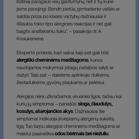
būtinai paragaus visų gardumynų, net ir tų, kurie
jiems pavojingi. Bendri pietūs, gimtadienio vaišės ar
saldūs prizai po klasės varžybų dažniausiai ir
iššaukia tokio tipo alergines reakcijas ir net gali
baigtis anaflaksiniu šoku“, – pasakoja dr. A.
Krisiukėnienė.
Ekspertė prideda, kad vaikai taip pat gali būti
alergiški cheminėms medžiagoms
, kurios
naudojamos mokymosi įstaigų patalpos valyti ar
dažyti. Taip pat – dalelėms aplinkoje: dulkėms,
žiedadulkėms, gyvūnų plaukams ar pelėsiui.
Alergijos nėra užkrečiamos virusinės ligos, tačiau kai
kurių jų simptomai – panašūs:
sloga, čiaudulys,
kosulys, ašarojančios akys
. Dažniausiai šie
simptomai indikuoja įkvepiamų alergenų sukeltą
ligą. Tuo tarpu alergijos cheminėms medžiagoms ar
maistui pasireiškia
odos bėrimais bei niežuliu
.