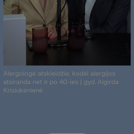
Alergologė atskleidžia: kodėl alergijos
atsiranda net ir po 40-ies | gyd. Algirda
Krisiukėnienė