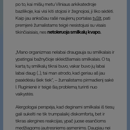
po to, kai mišių metu Vilniaus arkikatedroje
bazilikoje, kai visi kiti stojosi ir žegnojosi, ji liko sėdėti.
Kaip jau anksčiau rašė naujienų portalas
tv3.lt
, pati
premjerė žurnalistams teigė nesistojusi su visais
tikinčiaisiais, nes
netoleruoja smilkalų kvapo.
„Mano organizmas nelabai draugauja su smilkalais ir
ypatingai bažnyčioje skleidžiamais smilkalais. O tą
kartą tų smilkalų tikrai buvo, vakar buvo jų labai
labai daug (…), tai man atrodo, kad geriau aš jau
pasėdėsiu šiek tiek“, – žurnalistams pirmadienį sakė
I. Ruginienė ir teigė šią problemą turinti nuo
vaikystės.
Alergologai perspėja, kad deginami smilkalai iš tiesų
gali sukelti ne tik trumpalaikį diskomfortą, bet ir
tikras alergines reakcijas, ypač juose esančioms
medžiagoms jautresniems asmenims. Daugiau nei