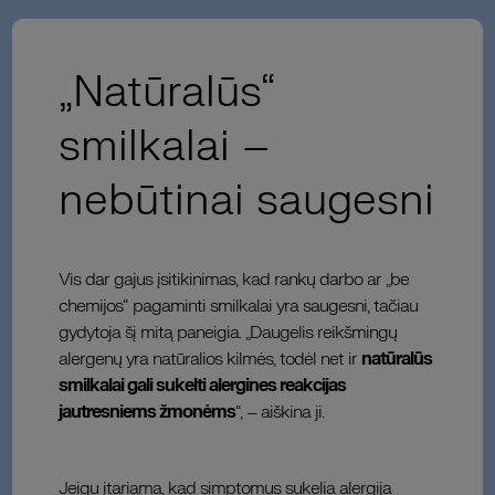
„Natūralūs“
smilkalai –
nebūtinai saugesni
Vis dar gajus įsitikinimas, kad rankų darbo ar „be
chemijos“ pagaminti smilkalai yra saugesni, tačiau
gydytoja šį mitą paneigia. „Daugelis reikšmingų
alergenų yra natūralios kilmės, todėl net ir
natūralūs
smilkalai gali sukelti alergines reakcijas
jautresniems žmonėms
“, – aiškina ji.
Jeigu įtariama, kad simptomus sukelia alergija