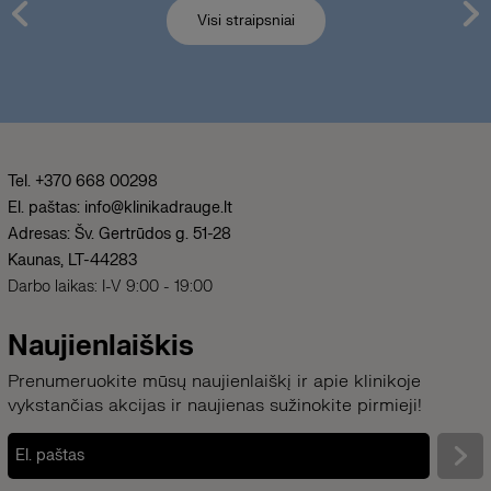
Visi straipsniai
Tel. +370 668 00298
El. paštas: info@klinikadrauge.lt
Adresas: Šv. Gertrūdos g. 51-28
Kaunas, LT-44283
Darbo laikas: I-V 9:00 - 19:00
Naujienlaiškis
Prenumeruokite mūsų naujienlaiškį ir apie klinikoje
vykstančias akcijas ir naujienas sužinokite pirmieji!