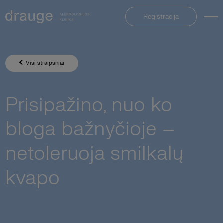
Registracija
Visi straipsniai
Prisipažino, nuo ko
bloga bažnyčioje –
netoleruoja smilkalų
kvapo