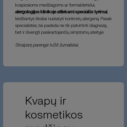
kvapiosioms medžiagoms ar formaldehidui,
alergologijos klinikoje atliekami specialūs tyrimai
,
leidžiantys tiksliai nustatyti konkretų alergeną. Pasak
specialistės, tai padeda ne tik patvirtinti diagnozę,
bet ir išvengti pasikartojančių simptomų ateityje.
Straipsnį parengė tv3.lt žurnalistai.
Kvapų ir
kosmetikos