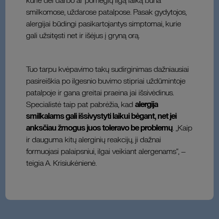
kurie dėl darbo ar pomėgių ilgą laiką būna
smilkomose, uždarose patalpose. Pasak gydytojos,
alergijai būdingi pasikartojantys simptomai, kurie
gali užsitęsti net ir išėjus į gryną orą.
Tuo tarpu kvėpavimo takų sudirginimas dažniausiai
pasireiškia po ilgesnio buvimo stipriai uždūmintoje
patalpoje ir gana greitai praeina jai išsivėdinus.
Specialistė taip pat pabrėžia, kad
alergija
smilkalams gali išsivystyti laikui bėgant, net jei
anksčiau žmogus juos toleravo be problemų
. „Kaip
ir dauguma kitų alerginių reakcijų, ji dažnai
formuojasi palaipsniui, ilgai veikiant alergenams“, –
teigia A. Krisiukėnienė.