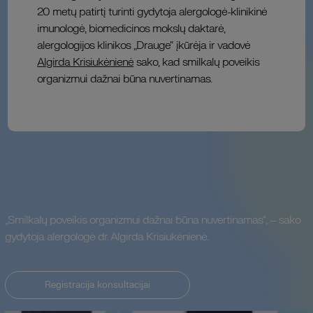
20 metų patirtį turinti gydytoja alergologė-klinikinė
imunologė, biomedicinos mokslų daktarė,
alergologijos klinikos „Drauge“ įkūrėja ir vadovė
Algirda Krisiukėnienė
sako, kad smilkalų poveikis
organizmui dažnai būna nuvertinamas.
„Smilkalų poveikis organizmui dažnai būna nuvertinamas“, – sako
gydytoja alergologė dr. Algirda Krisiukėnienė.
Registracija konsultacijai