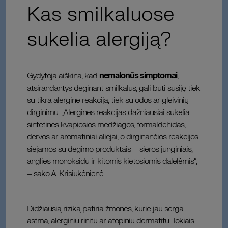
Kas smilkaluose
sukelia alergiją?
Gydytoja aiškina, kad
nemalonūs simptomai
,
atsirandantys deginant smilkalus, gali būti susiję tiek
su tikra alergine reakcija, tiek su odos ar gleivinių
dirginimu. „Alergines reakcijas dažniausiai sukelia
sintetinės kvapiosios medžiagos, formaldehidas,
dervos ar aromatiniai aliejai, o dirginančios reakcijos
siejamos su degimo produktais – sieros junginiais,
anglies monoksidu ir kitomis kietosiomis dalelėmis“,
– sako A. Krisiukėnienė.
Didžiausią riziką patiria žmonės, kurie jau serga
astma,
alerginiu rinitu
ar
atopiniu dermatitu
. Tokiais