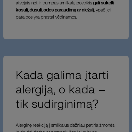
atvejais net ir trumpas smilkalų poveikis
gali sukelti
kosulį, dusulį, odos paraudimą ar niežulį
, ypač jei
patalpos yra prastai vėdinamos.
Kada galima įtarti
alergiją, o kada –
tik sudirginimą?
Alerginę reakciją į smilkalus dažniau patiria žmonės,