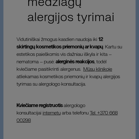
medžiagų
alergijos tyrimai
Vidutiniškai žmogus kasdien naudoja iki
12
skirtingų kosmetikos priemonių ar kvapų
. Kartu su
estetikos paieškomis vis dažniau iškyla ir kita –
nematoma – pusė:
alerginės reakcijos
, todėl
kviečiame pasitikrinti alergenus.
Mūsų klinikoje
atliekamas kosmetikos priemonių ir kvapų alergijos
tyrimas su alergologo konsultacija.
Kviečiame registruotis
alergologo
konsultacijai
internetu
arba telefonu
Tel. +370 668
00298