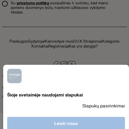
Su
privatumo politika
susipažinau ir sutinku, kad mano
asmens duomenys būtų tvarkomi užklausos vykdymo
tikslais.
Paslaugos
Gydytojai
Kainos
Apie mus
D.U.K.
Straipsniai
Kolegoms
Kontaktai
Registracija
Kas yra alergija?
© 2026 klinikadrauge.lt /
Privatumo politika
Šioje svetainėje naudojami slapukai
Sukūrė
Slapukų pasirinkimai
Leisti visus