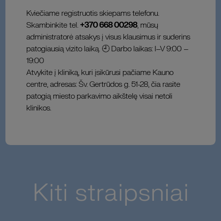
Kviečiame registruotis skiepams telefonu.
Skambinkite tel.
+370 668 00298
, mūsų
administratorė atsakys į visus klausimus ir suderins
patogiausią vizito laiką. 🕘 Darbo laikas: I–V 9:00 –
19:00
Atvykite į kliniką, kuri įsikūrusi pačiame Kauno
centre, adresas: Šv. Gertrūdos g. 51-28, čia rasite
patogią miesto parkavimo aikštelę visai netoli
klinikos.
Kiti straipsniai