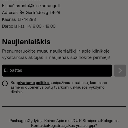
El. paštas: info@klinikadrauge.lt
Adresas: Šv. Gertrūdos g. 51-28
Kaunas, LT-44283
Darbo laikas: I-V 9:00 - 19:00
Naujienlaiškis
Prenumeruokite mūsų naujienlaiškį ir apie klinikoje
vykstančias akcijas ir naujienas sužinokite pirmieji!
Su
privatumo politika
susipažinau ir sutinku, kad mano
asmens duomenys būtų tvarkomi užklausos vykdymo
tikslais.
Paslaugos
Gydytojai
Kainos
Apie mus
D.U.K.
Straipsniai
Kolegoms
Kontaktai
Registracija
Kas yra alergija?