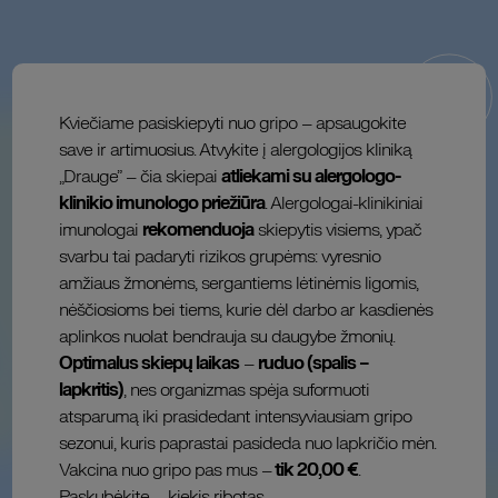
Kviečiame pasiskiepyti nuo gripo – apsaugokite
save ir artimuosius. Atvykite į alergologijos kliniką
„Drauge” – čia skiepai
atliekami su alergologo-
klinikio imunologo priežiūra
. Alergologai-klinikiniai
imunologai
rekomenduoja
skiepytis visiems, ypač
svarbu tai padaryti rizikos grupėms: vyresnio
amžiaus žmonėms, sergantiems lėtinėmis ligomis,
nėščiosioms bei tiems, kurie dėl darbo ar kasdienės
aplinkos nuolat bendrauja su daugybe žmonių.
Optimalus skiepų laikas
–
ruduo (spalis –
lapkritis)
, nes organizmas spėja suformuoti
atsparumą iki prasidedant intensyviausiam gripo
sezonui, kuris paprastai pasideda nuo lapkričio mėn.
Vakcina nuo gripo pas mus –
tik 20,00 €
.
Paskubėkite – kiekis ribotas.