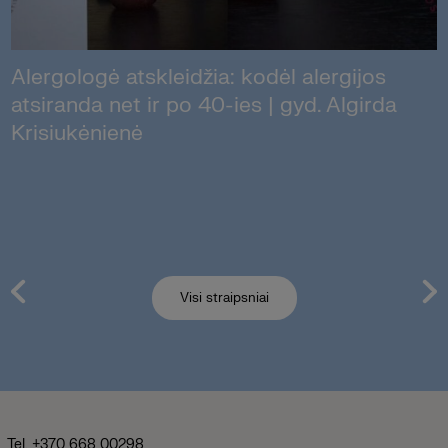
Alergologė atskleidžia: kodėl alergijos
atsiranda net ir po 40-ies | gyd. Algirda
Krisiukėnienė
Visi straipsniai
Tel. +370 668 00298