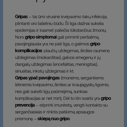
Gripas
– tai ūmi virusinė kvėpavimo takų infekcija,
plintanti oro lašeliniu būdu. Ši liga dažnai sukelia
epidemijas ir kasmet paliečia tūkstančius žmonių.
Nors
gripo simptomai
gali priminti peršalimą,
pavojingiausia yra ne pati liga, o galimos
gripo
komplikacijos
: plaučių uždegimas, širdies raumens
uždegimas (miokarditas), galvos smegenų ir jų
dangalų uždegimas (encefalitas, meningitas),
sinusitas, inkstų uždegimas ir kt.
Gripas ypač pavojingas
žmonėms, sergantiems
lėtinėmis kvėpavimo, širdies ar kraujagyslių ligomis,
nes gali sukelti ligų paūmėjimą, sunkias
komplikacijas ar net mirtį. Dėl to itin svarbi yra
gripo
prevencija
– stiprinti imunitetą, vengti kontakto su
sergančiaisiais ir rinktis patikimą apsaugos
priemonę –
skiepą nuo gripo
.