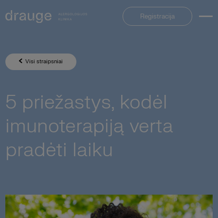
Registracija
Visi straipsniai
5 priežastys, kodėl
imunoterapiją verta
pradėti laiku