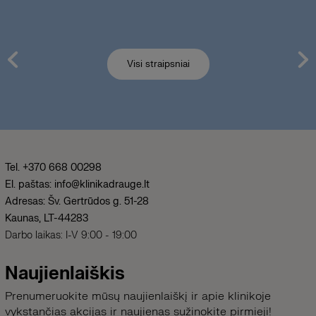
Visi straipsniai
Tel. +370 668 00298
El. paštas: info@klinikadrauge.lt
Adresas: Šv. Gertrūdos g. 51-28
Kaunas, LT-44283
Darbo laikas: I-V 9:00 - 19:00
Naujienlaiškis
Prenumeruokite mūsų naujienlaiškį ir apie klinikoje
vykstančias akcijas ir naujienas sužinokite pirmieji!