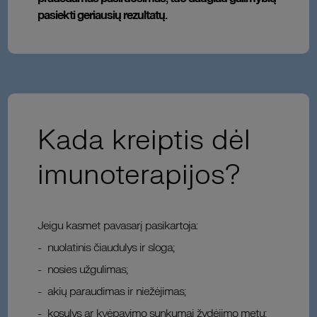
pasiekti geriausių rezultatų.
Kada kreiptis dėl
imunoterapijos?
Jeigu kasmet pavasarį pasikartoja:
nuolatinis čiaudulys ir sloga;
nosies užgulimas;
akių paraudimas ir niežėjimas;
kosulys ar kvėpavimo sunkumai žydėjimo metu;