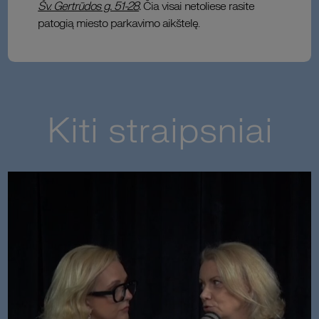
Šv. Gertrūdos g. 51-28
.
Čia visai netoliese rasite
patogią miesto parkavimo aikštelę.
Kiti straipsniai