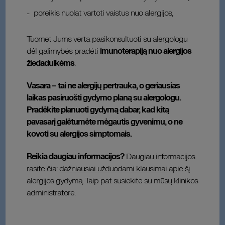
poreikis nuolat vartoti vaistus nuo alergijos,
Tuomet Jums verta pasikonsultuoti su alergologu
dėl galimybės pradėti
imunoterapiją nuo alergijos
žiedadulkėms
.
Vasara – tai ne alergijų pertrauka, o geriausias
laikas pasiruošti gydymo planą su alergologu.
Pradėkite planuoti gydymą dabar, kad kitą
pavasarį galėtumėte mėgautis gyvenimu, o ne
kovoti su alergijos simptomais.
Reikia daugiau informacijos?
Daugiau informacijos
rasite čia:
dažniausiai užduodami klausimai
apie šį
alergijos gydymą. Taip pat susiekite su mūsų klinikos
administratore.