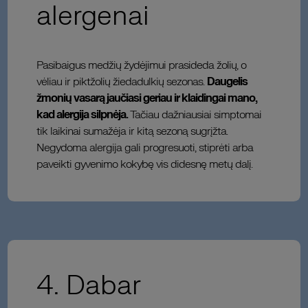
alergenai
Pasibaigus medžių žydėjimui prasideda žolių, o
vėliau ir piktžolių žiedadulkių sezonas.
Daugelis
žmonių vasarą jaučiasi geriau ir klaidingai mano,
kad alergija silpnėja.
Tačiau dažniausiai simptomai
tik laikinai sumažėja ir kitą sezoną sugrįžta.
Negydoma alergija gali progresuoti, stiprėti arba
paveikti gyvenimo kokybę vis didesnę metų dalį.
4. Dabar