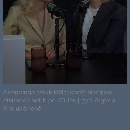
Alergologė atskleidžia: kodėl alergijos
atsiranda net ir po 40-ies | gyd. Algirda
Krisiukėnienė