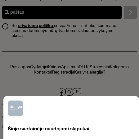
Su
privatumo politika
susipažinau ir sutinku, kad mano
asmens duomenys būtų tvarkomi užklausos vykdymo
tikslais.
Paslaugos
Gydytojai
Kainos
Apie mus
D.U.K.
Straipsniai
Kolegoms
Kontaktai
Registracija
Kas yra alergija?
© 2026 klinikadrauge.lt /
Privatumo politika
Sukūrė
Šioje svetainėje naudojami slapukai