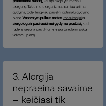
pradedama rudenį,
kai aplinkoje yra mažiau
alergenų. Tokiu metu organizmas ramiau priima
gydymą, todėl lengviau pasiekti optimalų gydymo
planą.
Vasara yra puikus metas
konsultacijai
su
alergologu ir pasiruošimui gydymo pradžiai,
kad
rudens sezoną pasitiktumėte jau turėdami aiškų
veiksmų planą.
3. Alergija
nepraeina savaime
– keičiasi tik