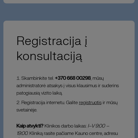
Registracija į
konsultaciją
Skambinkite tel.
+370 668 00298
, mūsų
administratorė atsakys į visus klausimus ir suderins
patogiausią vizito laiką.
Registracija internetu. Galite
registruotis
ir mūsų
svetainėje.
Kaip atvykti?
Klinikos darbo laikas:
I–V 9:00 –
19:00
. Kliniką rasite pačiame Kauno centre, adresu