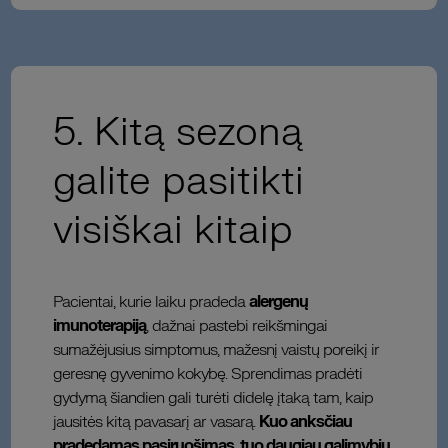
5. Kitą sezoną
galite pasitikti
visiškai kitaip
Pacientai, kurie laiku pradeda
alergenų
imunoterapiją
, dažnai pastebi reikšmingai
sumažėjusius simptomus, mažesnį vaistų poreikį ir
geresnę gyvenimo kokybę. Sprendimas pradėti
gydymą šiandien gali turėti didelę įtaką tam, kaip
jausitės kitą pavasarį ar vasarą.
Kuo anksčiau
pradedamas pasiruošimas, tuo daugiau galimybių