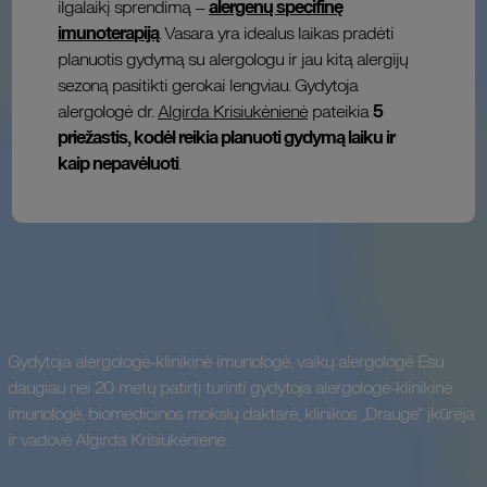
ilgalaikį sprendimą –
alergenų specifinę
imunoterapiją
. Vasara yra idealus laikas pradėti
planuotis gydymą su alergologu ir jau kitą alergijų
sezoną pasitikti gerokai lengviau. Gydytoja
alergologė dr.
Algirda Krisiukėnienė
pateikia
5
priežastis, kodėl reikia planuoti gydymą laiku ir
kaip nepavėluoti
.
Gydytoja alergologė-klinikinė imunologė, vaikų alergologė Esu
daugiau nei 20 metų patirtį turinti gydytoja alergologė-klinikinė
imunologė, biomedicinos mokslų daktarė, klinikos „Drauge“ įkūrėja
ir vadovė Algirda Krisiukėnienė.