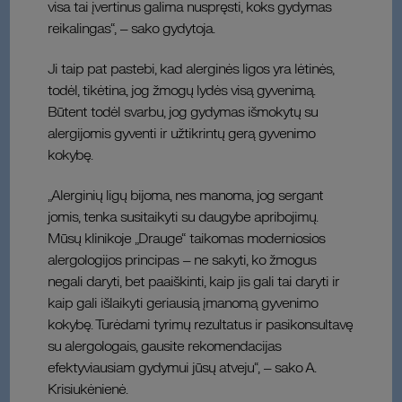
visa tai įvertinus galima nuspręsti, koks gydymas
reikalingas“, – sako gydytoja.
Ji taip pat pastebi, kad alerginės ligos yra lėtinės,
todėl, tikėtina, jog žmogų lydės visą gyvenimą.
Būtent todėl svarbu, jog gydymas išmokytų su
alergijomis gyventi ir užtikrintų gerą gyvenimo
kokybę.
„Alerginių ligų bijoma, nes manoma, jog sergant
jomis, tenka susitaikyti su daugybe apribojimų.
Mūsų klinikoje „Drauge“ taikomas moderniosios
alergologijos principas – ne sakyti, ko žmogus
negali daryti, bet paaiškinti, kaip jis gali tai daryti ir
kaip gali išlaikyti geriausią įmanomą gyvenimo
kokybę. Turėdami tyrimų rezultatus ir pasikonsultavę
su alergologais, gausite rekomendacijas
efektyviausiam gydymui jūsų atveju“, – sako A.
Krisiukėnienė.