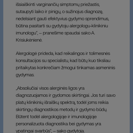
išsiaiškinti varginančių simptomų priežastis,
sutaupyti laiko ir pinigų, o sužinojus diagnozę,
nedelsiant gauti efektyvius gydymo sprendimus,
būtina pasitarti su gydytoju alergologu-klinikiniu
imunologu“, – pranešime spaudai sako A.
Krisiukėnienė.
Alergologė prideda, kad reikalingos ir tolimesnės
konsultacijos su specialistu, kad būtų kuo tiksliau
pritaikytas konkrečiam žmogui tinkamas asmeninis
gydymas.
„Absoliučiai visos alerginės ligos yra
diagnozuojamos ir gydomos skirtingai. Jos turi savo
platų klinikinių išraiškų spektrą, todėl joms reikia
skirtingų diagnostikos metodų ir gydymo būdų.
Būtent todėl alergologijoje ir imunologijoje
personalizuota diagnostika bei gydymas yra
ypatingai svarbūs“, – sako gydytoja.