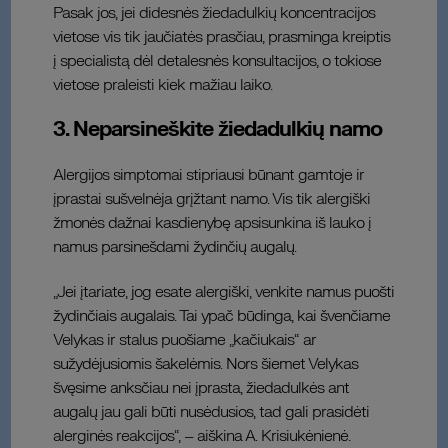
Pasak jos, jei didesnės žiedadulkių koncentracijos
vietose vis tik jaučiatės prasčiau, prasminga kreiptis
į specialistą dėl detalesnės konsultacijos, o tokiose
vietose praleisti kiek mažiau laiko.
3. Neparsineškite žiedadulkių namo
Alergijos simptomai stipriausi būnant gamtoje ir
įprastai sušvelnėja grįžtant namo. Vis tik alergiški
žmonės dažnai kasdienybę apsisunkina iš lauko į
namus parsinešdami žydinčių augalų.
„Jei įtariate, jog esate alergiški, venkite namus puošti
žydinčiais augalais. Tai ypač būdinga, kai švenčiame
Velykas ir stalus puošiame „kačiukais“ ar
sužydėjusiomis šakelėmis. Nors šiemet Velykas
švęsime anksčiau nei įprasta, žiedadulkės ant
augalų jau gali būti nusėdusios, tad gali prasidėti
alerginės reakcijos“, – aiškina A. Krisiukėnienė.