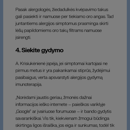
Pasak alergologės, žiedadulkės kvėpavimo takus
gali pasiekti ir namuose per tiekiamo oro angas. Tad
juntantiems alergijos simptomus prasminga skirti
lėšų papildomiems oro takų filtrams namuose
įsirengti.
4. Siekite gydymo
A. Krisiukėnienė įspėja, jei simptomai kartojasi ne
pirmus metus ir yra pakankamai stiprūs, žydėjimui
pasibaigus, verta apsvarstyti alergijos gydymą
imunoterapija.
„Norėdami jaustis geriau, žmonės dažnai
informacijos ieško internete – paieškos variklyje
„Google“ ar įvairiuose forumuose – ir bando gydytis
savarankiškai. Vis tik, kiekvienam žmogui būdinga
skirtinga ligos išraiška, jos eiga ir sunkumas, todėl tik