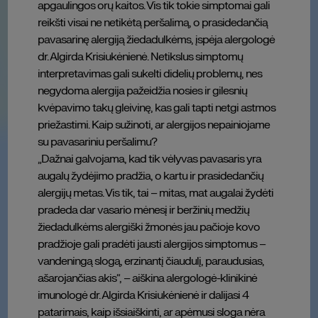
apgaulingos orų kaitos. Vis tik tokie simptomai gali
reikšti visai ne netikėtą peršalimą, o prasidedančią
pavasarinę alergiją žiedadulkėms, įspėja alergologė
dr. Algirda Krisiukėnienė. Netikslus simptomų
interpretavimas gali sukelti didelių problemų, nes
negydoma alergija pažeidžia nosies ir gilesnių
kvėpavimo takų gleivinę, kas gali tapti netgi astmos
priežastimi. Kaip sužinoti, ar alergijos nepainiojame
su pavasariniu peršalimu?
„Dažnai galvojama, kad tik vėlyvas pavasaris yra
augalų žydėjimo pradžia, o kartu ir prasidedančių
alergijų metas. Vis tik, tai – mitas, mat augalai žydėti
pradeda dar vasario mėnesį ir beržinių medžių
žiedadulkėms alergiški žmonės jau pačioje kovo
pradžioje gali pradėti jausti alergijos simptomus –
vandeningą slogą, erzinantį čiaudulį, paraudusias,
ašarojančias akis“, – aiškina alergologė-klinikinė
imunologė dr. Algirda Krisiukėnienė ir dalijasi 4
patarimais, kaip išsiaiškinti, ar apėmusi sloga nėra