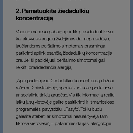
2. Pamatuokite žiedadulkių
koncentraciją
Vasario mėnesio pabaigoje ir tik prasidedant kovui,
kai aktyvusis augalų žydėjimas dar neprasidėjęs,
jaučiantiems peršalimo simptomus prasminga
patikrinti aplink esančią žiedadulkių koncentraciją
ore. Jei ši padidėjusi, peršalimo simptomai gali
reikšti prasidedančią alergiją.
„Apie padidėjusią žiedadulkių koncentraciją dažnai
rašoma žiniasklaidoje, specializuotuose portaluose
ar socialinių tinklų grupėse. Vis tik informaciją realiu
laiku jūsų vietovėje galite pasitikrinti ir išmaniosiose
programėlės, pavyzdžiui, „Pasyfo“. Tokiu būdu
galėsite stebėti ar simptomai nesuaktyvėja tam
tikrose vietovėse“, – patarimais dalijasi alergologė.