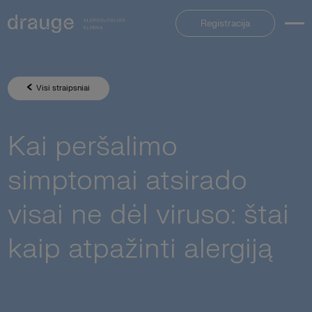
Registracija
Visi straipsniai
Kai peršalimo
simptomai atsirado
visai ne dėl viruso: štai
kaip atpažinti alergiją