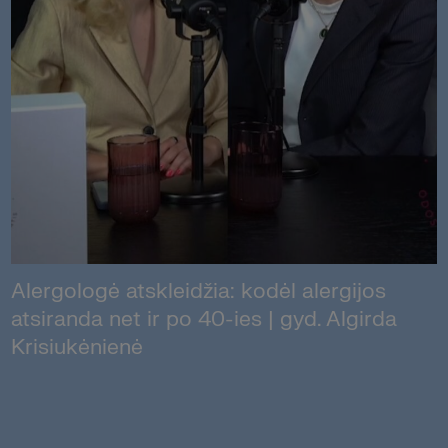
Alergologė atskleidžia: kodėl alergijos
atsiranda net ir po 40-ies | gyd. Algirda
Krisiukėnienė