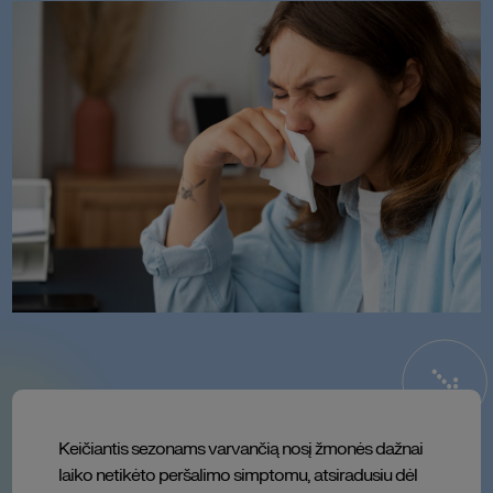
Keičiantis sezonams varvančią nosį žmonės dažnai
laiko netikėto peršalimo simptomu, atsiradusiu dėl