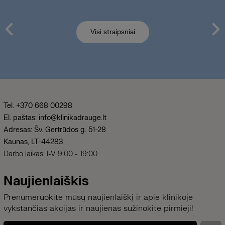
Visi straipsniai
Tel. +370 668 00298
El. paštas: info@klinikadrauge.lt
Adresas: Šv. Gertrūdos g. 51-28
Kaunas, LT-44283
Darbo laikas: I-V 9:00 - 19:00
Naujienlaiškis
Prenumeruokite mūsų naujienlaiškį ir apie klinikoje
vykstančias akcijas ir naujienas sužinokite pirmieji!