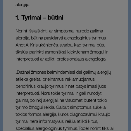
alergija.
1. Tyrimai – būtini
Norint išsiaiškinti, ar simptomai nurodo galimą
alergiją, būtina pasidaryti alergologinius tyrimus.
Anot A. Krisiukėnienės, svarbu, kad tyrimai būtų
tikslūs, parinkti asmeniškai kiekvienam žmogui ir
interpretuoti ar atlikti profesionalaus alergologo.
„Dažnai žmonės baimindamiesi dėl galimų alergijų
atlieka greitai prieinamus, reklamuojamus
bendrinius kraujo tyrimus ir net patys imasi juos
interpretuoti. Nors tokie tyrimai ir gali nurodyti
galimą polinkį alergijai, ne visuomet būtent tokio
tyrimo žmogui reikia. Galbūt simptomus sukelia
tokios formos alergija, kuros diagnozavimui kraujo
tyrimai nėra informatyvūs, reikia atlikti kitus,
specialius alergologinius tyrimus. Todėl norint tiksliai